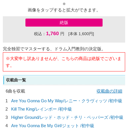
画像をタップすると拡大ができます。
絶版
1,760
税込：
円 [本体 1,600円]
完全独習でマスターする、ドラム入門教則の決定版。
※大変申し訳ありませんが、こちらの商品は絶版でございま
す。
収載曲一覧
6曲を収載
収載曲の詳細
1
Are You Gonna Go My Way/
レニー・クラヴィッツ
/初中級
2
Kill The King/
レインボー
/初中級
3
Higher Ground/
レッド・ホッド・チリ・ペッパーズ
/初中級
4
Are You Gonna Be My Girl/
ジェット
/初中級