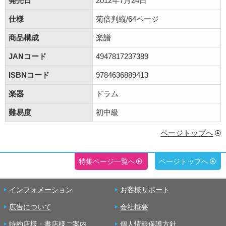
発売日
2012年7月24日
仕様
菊倍判縦/64ページ
商品構成
楽譜
JANコード
4947817237389
ISBNコード
9784636889413
楽器
ドラム
難易度
初中級
ページトップへ
特集ページ一覧へ
ページトップへ
インフォメーション
お客様サポート
広告について
会社概要
特約店様・書店様ご案内
個人情報保護方針