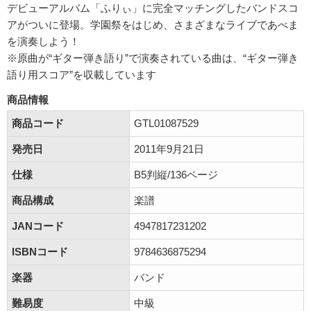
デビューアルバム「ふりぃ」に完全マッチングしたバンドスコ
アがついに登場。学園祭をはじめ、さまざまなライブであべま
を演奏しよう！
※原曲が“ギター弾き語り”で演奏されている曲は、“ギター弾き
語り用スコア”を収載しています
商品情報
商品コード
GTL01087529
発売日
2011年9月21日
仕様
B5判縦/136ページ
商品構成
楽譜
JANコード
4947817231202
ISBNコード
9784636875294
楽器
バンド
難易度
中級