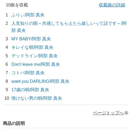
10曲を収載
収載曲の詳細
1
ふりぃ/
阿部 真央
2
人見知りの唄～共感してもらえたら嬉しいって話です～/
阿
部 真央
3
MY BABY/
阿部 真央
4
キレイな唄/
阿部 真央
5
デッドライン/
阿部 真央
6
Don't leave me/
阿部 真央
7
コトバ/
阿部 真央
8
want you DARLING/
阿部 真央
9
17歳の唄/
阿部 真央
10
情けない男の唄/
阿部 真央
ページトップへ
商品の説明