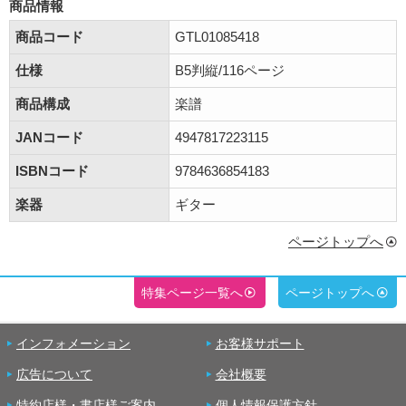
商品情報
商品コード
GTL01085418
仕様
B5判縦/116ページ
商品構成
楽譜
JANコード
4947817223115
ISBNコード
9784636854183
楽器
ギター
ページトップへ
特集ページ一覧へ
ページトップへ
インフォメーション
お客様サポート
広告について
会社概要
特約店様・書店様ご案内
個人情報保護方針