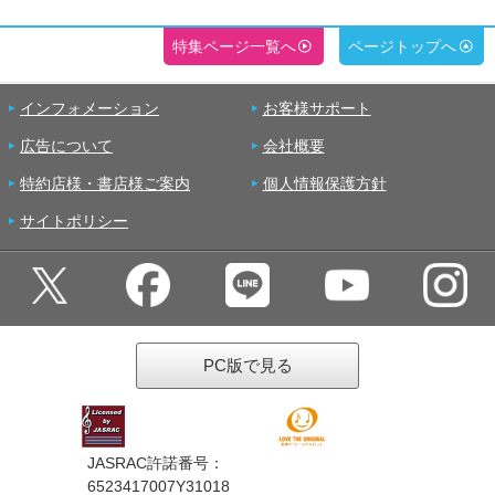
特集ページ一覧へ
ページトップへ
インフォメーション
お客様サポート
広告について
会社概要
特約店様・書店様ご案内
個人情報保護方針
サイトポリシー
PC版で見る
JASRAC許諾番号：
6523417007Y31018