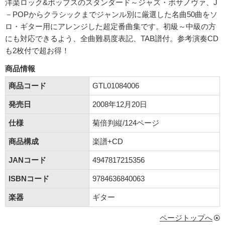
洋楽ロック&ポップスのスタンダード～ジャズ・ボサノヴァ、J
－POPからクラシックまでジャンル別に厳選した名曲50曲をソ
ロ・ギター用にアレンジした超定番曲集です。初級～中級の方
にも対応できるよう、全曲難易度表記、TAB譜付。参考演奏CD
も2枚付で超お得！
商品情報
商品コード
GTL01084006
発売日
2008年12月20日
仕様
菊倍判縦/124ページ
商品構成
楽譜+CD
JANコード
4947817215356
ISBNコード
9784636840063
楽器
ギター
ページトップへ