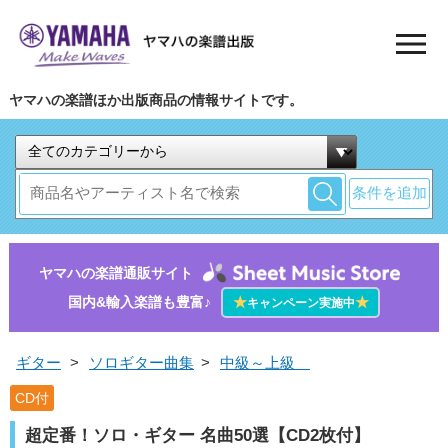
ヤマハの楽譜ほか出版商品の情報サイトです。
条件を追加
ヤマハの楽譜通販サイト
国内&輸入楽譜も豊富♪
★
★
キャンペーン実施中
ギター
>
ソロギター曲集
>
中級～上級
CD付
超定番！ソロ・ギター 名曲50選【CD2枚付】