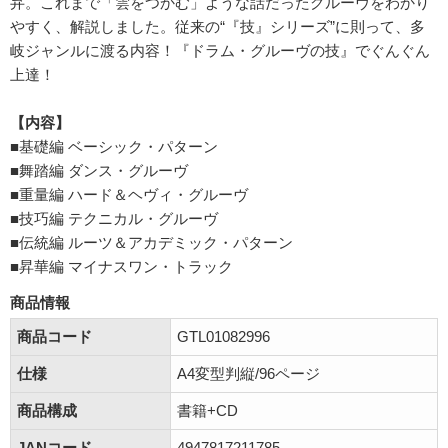
弁。これまで「雲をつかむ」ような話だったグルーヴをわかり
やすく、解説しました。従来の“『技』シリーズ”に則って、多
岐ジャンルに渡る内容！『ドラム・グルーヴの技』でぐんぐん
上達！
【内容】
■基礎編 ベーシック・パターン
■舞踏編 ダンス・グルーヴ
■重量編 ハード＆ヘヴィ・グルーヴ
■技巧編 テクニカル・グルーヴ
■伝統編 ルーツ＆アカデミック・パターン
■昇華編 マイナスワン・トラック
商品情報
商品コード
GTL01082996
仕様
A4変型判縦/96ページ
商品構成
書籍+CD
JANコード
4947817211785