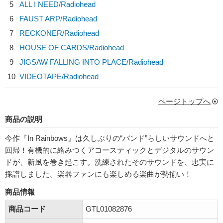
5
ALL I NEED/
Radiohead
6
FAUST ARP/
Radiohead
7
RECKONER/
Radiohead
8
HOUSE OF CARDS/
Radiohead
9
JIGSAW FALLING INTO PLACE/
Radiohead
10
VIDEOTAPE/
Radiohead
ページトップへ
商品の説明
今作『In Rainbows』は久しぶりの“バンド”らしいサウンドへと
回帰！有機的に絡みつくアコースティックとデジタルのサウン
ドが、新風を巻き起こす。洗練されたそのサウンドを、忠実に
採譜しました。楽器ファンにも楽しめる楽曲が勢揃い！
商品情報
商品コード
GTL01082876