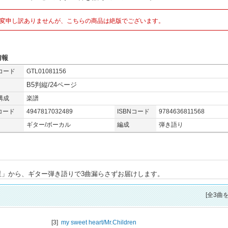
変申し訳ありませんが、こちらの商品は絶版でございます。
情報
コード
GTL01081156
B5判縦/24ページ
構成
楽譜
コード
4947817032489
ISBNコード
9784636811568
ギター/ボーカル
編成
弾き語り
「箒星」から、ギター弾き語りで3曲漏らさずお届けします。
[全3曲
[3]
my sweet heart/
Mr.Children