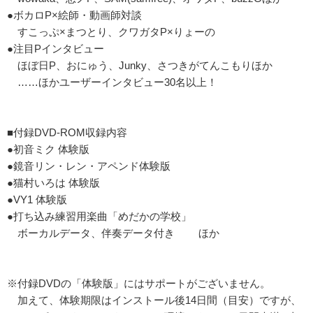
●ボカロP×絵師・動画師対談
すこっぷ×まつとり、クワガタP×りょーの
●注目Pインタビュー
ほぼ日P、おにゅう、Junky、さつきがてんこもりほか
……ほかユーザーインタビュー30名以上！
■付録DVD-ROM収録内容
●初音ミク 体験版
●鏡音リン・レン・アペンド体験版
●猫村いろは 体験版
●VY1 体験版
●打ち込み練習用楽曲「めだかの学校」
ボーカルデータ、伴奏データ付き ほか
※付録DVDの「体験版」にはサポートがございません。
加えて、体験期限はインストール後14日間（目安）ですが、