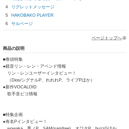
4
リグレットメッセージ
5
HAKOBAKO PLAYER
6
サルベージ
ページトップへ
商品の説明
■巻頭特集
●鏡音リン・レン・アペンド情報
リン・レンユーザーインタビュー！
（Dios/シグナルP、れれれP、ライブPほか）
●新作VOCALOID
歌手音ピコ情報
■特集企画
●有名Pインタビュー！
wowaka、悪ノP、SAM(samfree)、オワタP、buzzGほか