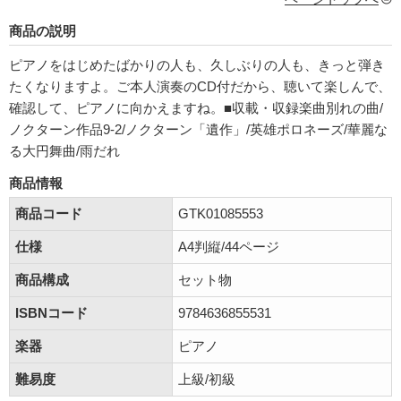
商品の説明
ピアノをはじめたばかりの人も、久しぶりの人も、きっと弾き
たくなりますよ。ご本人演奏のCD付だから、聴いて楽しんで、
確認して、ピアノに向かえますね。■収載・収録楽曲別れの曲/
ノクターン作品9-2/ノクターン「遺作」/英雄ポロネーズ/華麗な
る大円舞曲/雨だれ
商品情報
商品コード
GTK01085553
仕様
A4判縦/44ページ
商品構成
セット物
ISBNコード
9784636855531
楽器
ピアノ
難易度
上級/初級