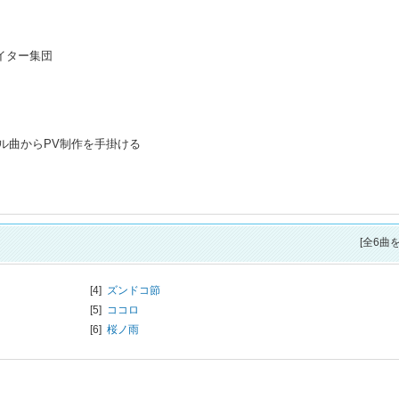
エイター集団
ル曲からPV制作を手掛ける
[全6曲
[4]
ズンドコ節
[5]
ココロ
[6]
桜ノ雨