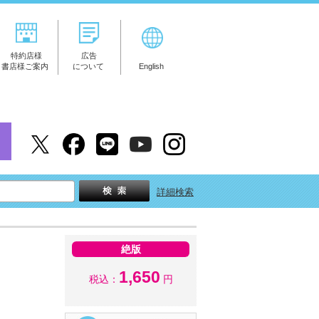
特約店様
広告
書店様ご案内
について
English
詳細検索
絶版
1,650
税込：
円