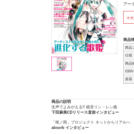
アー
※大
商品
商品
仕様
商品
ISB
楽器
商品の説明
生声でよみがえる!! 鏡音リン・レン曲
下田麻美CDリリース直前インタビュー
「桜ノ雨」プロジェクト ネットからリアルへ
absorb インタビュー