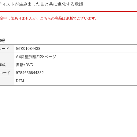
ティストが生み出した曲と共に進化する歌姫
変申し訳ありませんが、こちらの商品は絶版でございます。
情報
コード
GTK01084438
A4変型判縦/128ページ
構成
書籍+DVD
Nコード
9784636844382
DTM