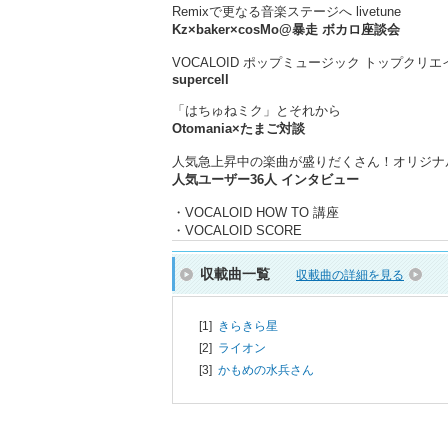
Remixで更なる音楽ステージへ livetune
Kz×baker×cosMo@暴走 ボカロ座談会
VOCALOID ポップミュージック トップクリ
supercell
「はちゅねミク」とそれから
Otomania×たまご対談
人気急上昇中の楽曲が盛りだくさん！オリジナ
人気ユーザー36人 インタビュー
・VOCALOID HOW TO 講座
・VOCALOID SCORE
収載曲一覧
収載曲の詳細を見る
[1]
きらきら星
[2]
ライオン
[3]
かもめの水兵さん