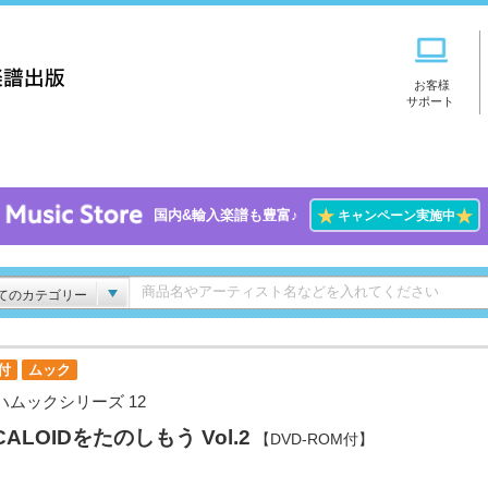
お客様
サポート
★
★
国内&輸入楽譜も豊富♪
キャンペーン実施中
てのカテゴリー
付
ムック
ハムックシリーズ 12
CALOIDをたのしもう Vol.2
【DVD-ROM付】