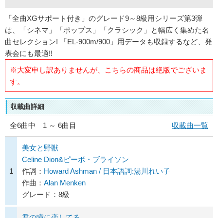
「全曲XGサポート付き」のグレード9～8級用シリーズ第3弾
は、「シネマ」「ポップス」「クラシック」と幅広く集めた名
曲セレクション! 「EL-900m/900」用データも収録するなど、発
表会にも最適!!
※大変申し訳ありませんが、こちらの商品は絶版でございま
す。
収載曲詳細
全
6
曲中 1 ～ 6曲目
収載曲一覧
美女と野獣
Celine Dion&ピーボ・ブライソン
1
作詞：
Howard Ashman / 日本語詞:湯川れい子
作曲：
Alan Menken
グレード：8級
君の瞳に恋してる