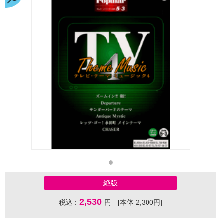
絶版
2,530
税込：
円 [本体 2,300円]