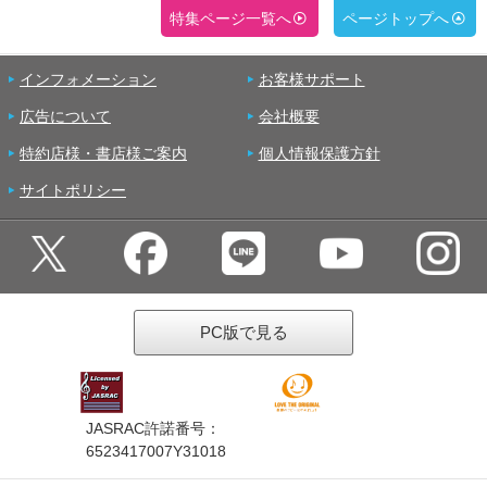
特集ページ一覧へ
ページトップへ
インフォメーション
お客様サポート
広告について
会社概要
特約店様・書店様ご案内
個人情報保護方針
サイトポリシー
PC版で見る
JASRAC許諾番号：
6523417007Y31018