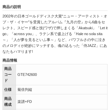
商品の説明
2002年の日本ゴールドディスク大賞“ニュー・アーティスト・オ
ブ・ザ・イヤー”を受賞したアルバム『九月の空』から6曲をセ
レクト。スピード感と技(ワザ)で押しまくる「Akatsuki」「Let it
go」「across you」、ラテン系で盛上げる「Hale no sola sita
～」「人が夢を見るといふ事～」など、パワフルさの中に泣き
のメロディが絶妙にマッチする、魂の込もった「侍JAZZ」にあ
なたもハマります!
商品情報
商品
コー
GTE742600
ド
仕様
菊倍判縦
商品
楽譜+FD
構成