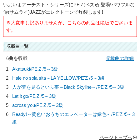
いよいよアーチスト・シリーズにPE'Z(ペズ)が登場!パワフルな
侍(サムライ)JAZZがエレクトーンで炸裂します!
※大変申し訳ありませんが、こちらの商品は絶版でございま
す。
収載曲一覧
6曲を収載
収載曲の詳細
1
Akatsuki/
PE'Z
/5～3級
2
Hale no sola sita～LA YELLOW/
PE'Z
/5～3級
3
人が夢を見るといふ事～Black Skyline～/
PE'Z
/5～3級
4
Let it go/
PE'Z
/5～3級
5
across you/
PE'Z
/5～3級
6
Ready!～黄色いおうちのエレベーターは緑色～/
PE'Z
/5～3
級
ページトップへ