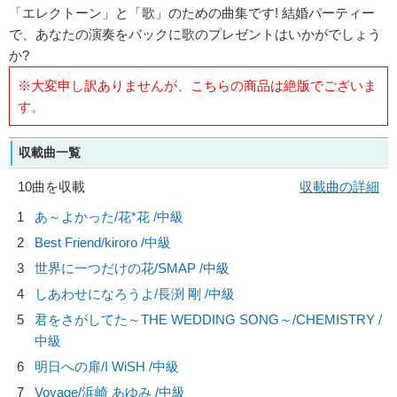
「エレクトーン」と「歌」のための曲集です! 結婚パーティー
で、あなたの演奏をバックに歌のプレゼントはいかがでしょう
か?
※大変申し訳ありませんが、こちらの商品は絶版でございま
す。
収載曲一覧
10曲を収載
収載曲の詳細
1
あ～よかった/
花*花
/中級
2
Best Friend/
kiroro
/中級
3
世界に一つだけの花/
SMAP
/中級
4
しあわせになろうよ/
長渕 剛
/中級
5
君をさがしてた～THE WEDDING SONG～/
CHEMISTRY
/
中級
6
明日への扉/
I WiSH
/中級
7
Voyage/
浜崎 あゆみ
/中級