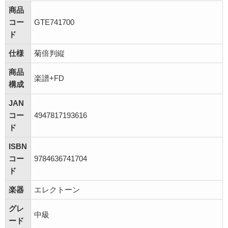
商品
コー
GTE741700
ド
仕様
菊倍判縦
商品
楽譜+FD
構成
JAN
コー
4947817193616
ド
ISBN
コー
9784636741704
ド
楽器
エレクトーン
グレ
中級
ード