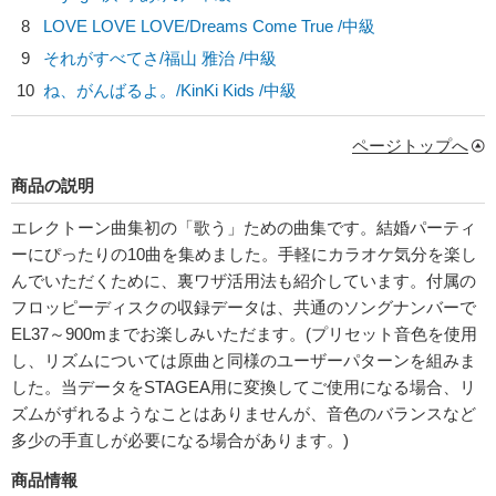
8
LOVE LOVE LOVE/
Dreams Come True
/中級
9
それがすべてさ/
福山 雅治
/中級
10
ね、がんばるよ。/
KinKi Kids
/中級
ページトップへ
商品の説明
エレクトーン曲集初の「歌う」ための曲集です。結婚パーティ
ーにぴったりの10曲を集めました。手軽にカラオケ気分を楽し
んでいただくために、裏ワザ活用法も紹介しています。付属の
フロッピーディスクの収録データは、共通のソングナンバーで
EL37～900mまでお楽しみいただます。(プリセット音色を使用
し、リズムについては原曲と同様のユーザーパターンを組みま
した。当データをSTAGEA用に変換してご使用になる場合、リ
ズムがずれるようなことはありませんが、音色のバランスなど
多少の手直しが必要になる場合があります。)
商品情報