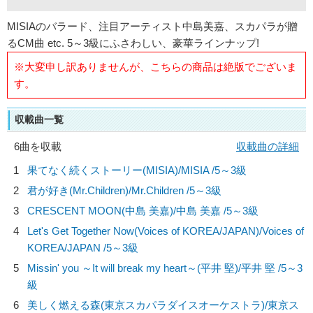
MISIAのバラード、注目アーティスト中島美嘉、スカパラが贈
るCM曲 etc. 5～3級にふさわしい、豪華ラインナップ!
※大変申し訳ありませんが、こちらの商品は絶版でございま
す。
収載曲一覧
6曲を収載
収載曲の詳細
1
果てなく続くストーリー(MISIA)/
MISIA
/5～3級
2
君が好き(Mr.Children)/
Mr.Children
/5～3級
3
CRESCENT MOON(中島 美嘉)/
中島 美嘉
/5～3級
4
Let's Get Together Now(Voices of KOREA/JAPAN)/
Voices of
KOREA/JAPAN
/5～3級
5
Missin' you ～It will break my heart～(平井 堅)/
平井 堅
/5～3
級
6
美しく燃える森(東京スカパラダイスオーケストラ)/
東京ス