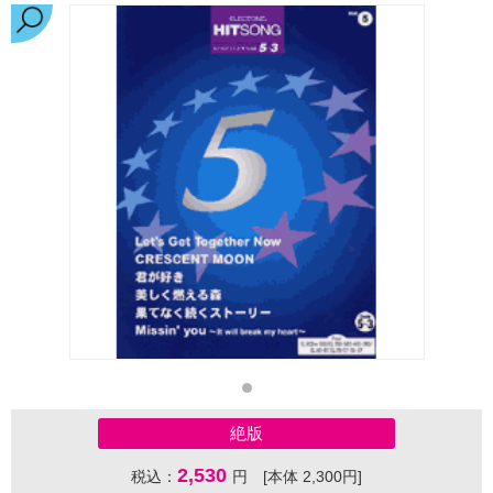
絶版
2,530
税込：
円 [本体 2,300円]