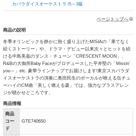
カパラダイスオーケストラ
/5～3級
ページトップへ
商品の説明
冬季オリンピックを静かに熱く盛り上げたMISIAの「果てなく
続くストーリー」や、ドラマ・デビュー以来次々とヒットを続
ける中島美嘉のダンス・チューン「CRESCENT MOON」、
R&Bの大御所Baby Faceがプロデュースした平井堅の「Missin'
you～」etc. 豪華ラインナップでお届けします!東京スカパラダ
イスオーケストラの演奏に奥田民生のボーカルが映える缶チュ
ーハイのCM曲「美しく燃える森」では、強力なブラスアレン
ジが聴かせどころです。
商品情報
商品
コー
GTE740650
ド