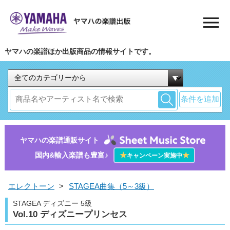
ヤマハの楽譜ほか出版商品の情報サイトです。
条件を追加
ヤマハの楽譜通販サイト
国内&輸入楽譜も豊富♪
★
★
キャンペーン実施中
エレクトーン
>
STAGEA曲集（5～3級）
STAGEA ディズニー 5級
Vol.10 ディズニープリンセス