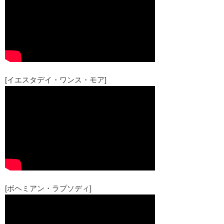
[イエスタデイ・ワンス・モア]
[ボヘミアン・ラプソディ]