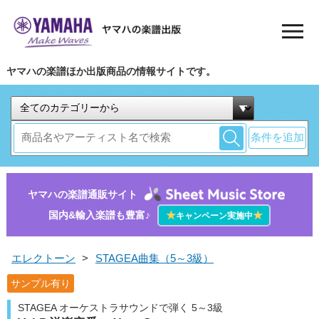
ヤマハの楽譜ほか出版商品の情報サイトです。
条件を追加
ヤマハの楽譜通販サイト
国内&輸入楽譜も豊富♪
★
★
キャンペーン実施中
エレクトーン
>
STAGEA曲集（5～3級）
サンプル有り
STAGEA オーケストラサウンドで弾く 5～3級