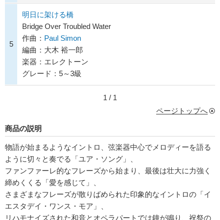
明日に架ける橋
Bridge Over Troubled Water
作曲：
Paul Simon
5
編曲：大木 裕一郎
楽器：エレクトーン
グレード：5～3級
1 / 1
ページトップへ
商品の説明
物語が始まるようなイントロ、弦楽器中心でメロディーを語る
ように切々と奏でる「ユア・ソング」、
ファンファーレ的なフレーズから始まり、最後は壮大に力強く
締めくくる「愛を感じて」、
さまざまなフレーズが散りばめられた印象的なイントロの「イ
エスタデイ・ワンス・モア」、
リハモナイズされた和音とオペラパートでは鐘が鳴り、祝祭の