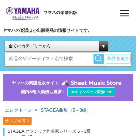
ヤマハの楽譜ほか出版商品の情報サイトです。
条件を追加
ヤマハの楽譜通販サイト
国内&輸入楽譜も豊富♪
★
★
キャンペーン実施中
エレクトーン
>
STAGEA曲集（5～3級）
サンプル有り
STAGEA クラシック作曲家シリーズ 5～3級