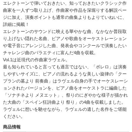
エレクトーンで弾いておきたい、知っておきたいクラシック作
曲家を一人ずつ取り上げ、作曲家や作品を深堀りする解説ペー
ジに加え、演奏ポイントも通常の曲集よりもよりていねいに、
詳細に掲載！
エレクトーンのサウンドに映える華やかな曲、なかなか普段取
り上げない隠れた名曲、ピアノや歌曲をオーケストレーション
や電子音にアレンジした曲、発表会やコンクールで演奏したい
チャレンジ曲のバラエティに富んだ4曲を収載。
Vol.1は近現代の作曲家ラヴェル。
最も知られていると言っても過言ではない、「ボレロ」は演奏
しやすいサイズに、ピアノの流れるような美しい旋律の「クー
プランの墓より 前奏曲」はラヴェル自身の手でオーケスレーシ
ョンされたバージョンを、ピアノ曲をオーケストラに編曲した
「ソナチネより メヌエット」、祭りのにぎやかな様子が描かれ
た大曲の「スペイン狂詩曲より 祭り」の4曲を収載しました。
ラヴェルに想いを馳せながら、ラヴェルの遺した名作をご堪能
ください。
商品情報