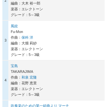
2
編曲：大木 裕一郎
楽器：エレクトーン
グレード：5～3級
風紋
Fu-Mon
作曲：
保科 洋
3
編曲：大畑 莉紗
楽器：エレクトーン
グレード：5～3級
宝島
TAKARAJIMA
作曲：
和泉 宏隆
4
編曲：花野 恵里
楽器：エレクトーン
グレード：5～3級
吹奏楽のための第一組曲より マーチ