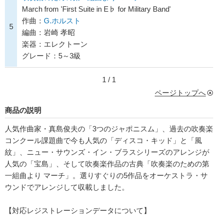
March from 'First Suite in E♭ for Military Band'
作曲：
G.ホルスト
5
編曲：岩崎 孝昭
楽器：エレクトーン
グレード：5～3級
1 / 1
ページトップへ
商品の説明
人気作曲家・真島俊夫の「3つのジャポニスム」、過去の吹奏楽
コンクール課題曲で今も人気の「ディスコ・キッド」と「風
紋」、ニュー・サウンズ・イン・ブラスシリーズのアレンジが
人気の「宝島」、そして吹奏楽作品の古典「吹奏楽のための第
一組曲より マーチ」。選りすぐりの5作品をオーケストラ・サ
ウンドでアレンジして収載しました。
【対応レジストレーションデータについて】