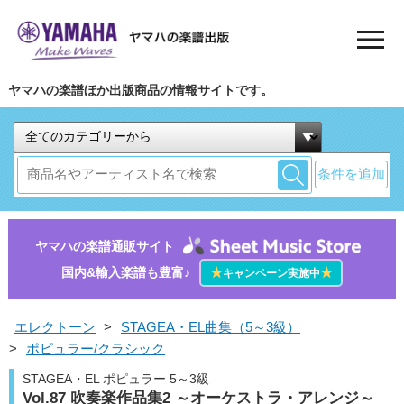
ヤマハの楽譜ほか出版商品の情報サイトです。
条件を追加
ヤマハの楽譜通販サイト
国内&輸入楽譜も豊富♪
★
★
キャンペーン実施中
エレクトーン
>
STAGEA・EL曲集（5～3級）
>
ポピュラー/クラシック
STAGEA・EL ポピュラー 5～3級
Vol.87 吹奏楽作品集2 ～オーケストラ・アレンジ～