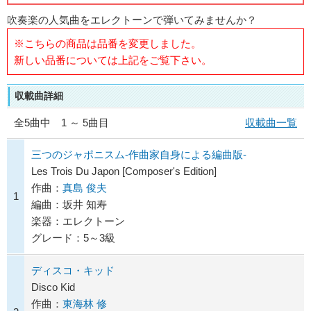
吹奏楽の人気曲をエレクトーンで弾いてみませんか？
※こちらの商品は品番を変更しました。
新しい品番については上記をご覧下さい。
収載曲詳細
全
5
曲中 1 ～ 5曲目
収載曲一覧
三つのジャポニスム-作曲家自身による編曲版-
Les Trois Du Japon [Composer's Edition]
作曲：
真島 俊夫
1
編曲：坂井 知寿
楽器：エレクトーン
グレード：5～3級
ディスコ・キッド
Disco Kid
作曲：
東海林 修