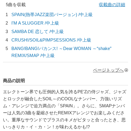
5曲を収載
収載曲の詳細
1
SPAIN(熱帯JAZZ楽団バージョン) /中上級
2
I'M A SLUGGER /中上級
3
SAMBA DE 恋して /中上級
4
CRUSH!/
SOIL&PIMPSESSIONS
/中上級
5
BANG!BANG!バカンス! ～Dear WOMAN ～“shake”
REMIX/
SMAP
/中上級
ページトップへ
商品の説明
エレクトーン界でも圧倒的人気を誇るPE'Zの侍ジャズ、ジャズ
とロックが融合したSOIL～のCOOLなナンバー、力強いリズ
ム・アレンジで迫力満点の「SPAIN」。さらに、SMAPナンバ
ーは人気の3曲を凝縮させたREMIXアレンジでお楽しみくださ
い。重厚なサウンドでブラスのキメがピタッと合ったとき、思
いっきりカ・イ・カ・ン！が味わえるかも!?