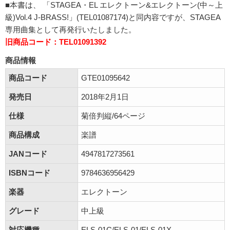
■本書は、 「STAGEA・EL エレクトーン&エレクトーン(中～上
級)Vol.4 J-BRASS!」(TEL01087174)と同内容ですが、STAGEA
専用曲集として再発行いたしました。
旧商品コード：TEL01091392
商品情報
商品コード
GTE01095642
発売日
2018年2月1日
仕様
菊倍判縦/64ページ
商品構成
楽譜
JANコード
4947817273561
ISBNコード
9784636956429
楽器
エレクトーン
グレード
中上級
対応機種
ELS-01C/ELS-01/ELS-01X