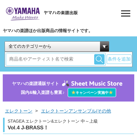
ヤマハの楽譜ほか出版商品の情報サイトです。
条件を追加
ヤマハの楽譜通販サイト
国内&輸入楽譜も豊富♪
★
★
キャンペーン実施中
エレクトーン
>
エレクトーンアンサンブル/その他
STAGEA エレクトーン&エレクトーン 中～上級
Vol.4 J-BRASS！