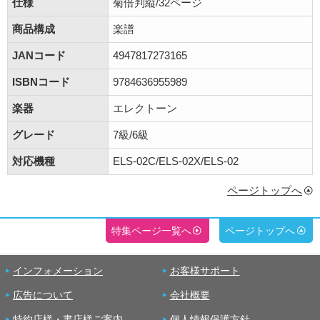
仕様
菊倍判縦/32ページ
商品構成
楽譜
JANコード
4947817273165
ISBNコード
9784636955989
楽器
エレクトーン
グレード
7級/6級
対応機種
ELS-02C/ELS-02X/ELS-02
ページトップへ
特集ページ一覧へ
ページトップへ
インフォメーション
お客様サポート
広告について
会社概要
特約店様・書店様ご案内
個人情報保護方針