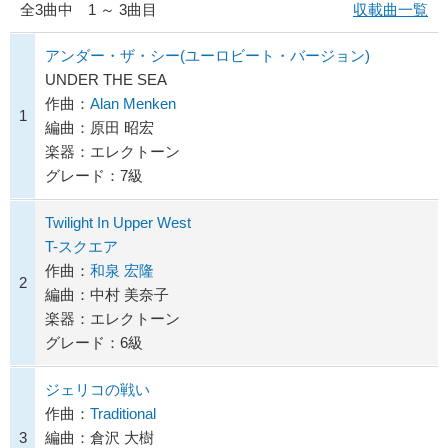
全
3
曲中 1 ～ 3曲目
収載曲一覧
アンダー・ザ・シー(ユーロビート・バージョン)
UNDER THE SEA
作曲：
Alan Menken
1
編曲：原田 昭宏
楽器：エレクトーン
グレード：7級
Twilight In Upper West
T-スクエア
作曲：
和泉 宏隆
2
編曲：中村 美奈子
楽器：エレクトーン
グレード：6級
ジェリコの戦い
作曲：
Traditional
3
編曲：倉沢 大樹