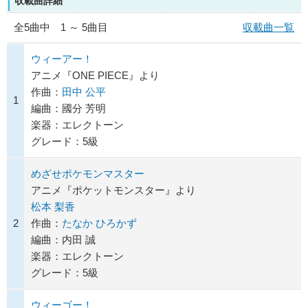
収載曲詳細
全
5
曲中 1 ～ 5曲目
収載曲一覧
ウィーアー！
アニメ『ONE PIECE』より
作曲：
田中 公平
1
編曲：國分 芳明
楽器：エレクトーン
グレード：5級
めざせポケモンマスター
アニメ『ポケットモンスター』より
松本 梨香
2
作曲：
たなか ひろかず
編曲：内田 誠
楽器：エレクトーン
グレード：5級
ウィーゴー！