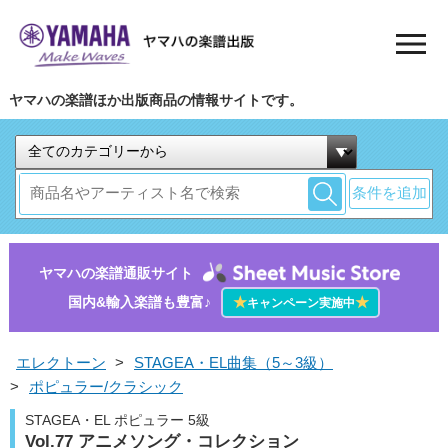
ヤマハの楽譜ほか出版商品の情報サイトです。
条件を追加
ヤマハの楽譜通販サイト
国内&輸入楽譜も豊富♪
★
★
キャンペーン実施中
エレクトーン
>
STAGEA・EL曲集（5～3級）
>
ポピュラー/クラシック
STAGEA・EL ポピュラー 5級
Vol.77 アニメソング・コレクション