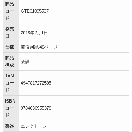
商品
コー
GTE01095537
ド
発売
2018年2月1日
日
仕様
菊倍判縦/48ページ
商品
楽譜
構成
JAN
コー
4947817272595
ド
ISBN
コー
9784636955378
ド
楽器
エレクトーン