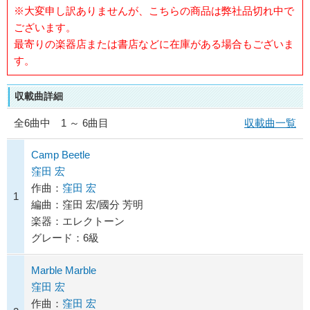
※大変申し訳ありませんが、こちらの商品は弊社品切れ中で
ございます。
最寄りの楽器店または書店などに在庫がある場合もございま
す。
収載曲詳細
全
6
曲中 1 ～ 6曲目
収載曲一覧
Camp Beetle
窪田 宏
作曲：
窪田 宏
1
編曲：窪田 宏/國分 芳明
楽器：エレクトーン
グレード：6級
Marble Marble
窪田 宏
作曲：
窪田 宏