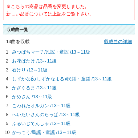
※こちらの商品は品番を変更しました。
新しい品番については上記をご覧下さい。
収載曲一覧
13曲を収載
収載曲の詳細
1
みつばちマーチ/
民謡・童謡
/13～11級
2
お花ばたけ /13～11級
3
石けり /13～11級
4
しずかな夜(しずかなよる)/
民謡・童謡
/13～11級
5
かざぐるま /13～11級
6
かめさん /13～11級
7
こわれたオルガン /13～11級
8
へいたいさんのらっぱ /13～11級
9
ふるいじてんしゃ /13～11級
10
かっこう/
民謡・童謡
/13～11級