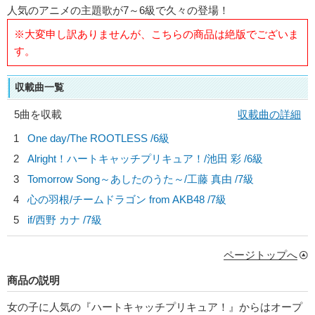
人気のアニメの主題歌が7～6級で久々の登場！
※大変申し訳ありませんが、こちらの商品は絶版でございま
す。
収載曲一覧
5曲を収載
収載曲の詳細
1
One day/
The ROOTLESS
/6級
2
Alright！ハートキャッチプリキュア！/
池田 彩
/6級
3
Tomorrow Song～あしたのうた～/
工藤 真由
/7級
4
心の羽根/
チームドラゴン from AKB48
/7級
5
if/
西野 カナ
/7級
ページトップへ
商品の説明
女の子に人気の『ハートキャッチプリキュア！』からはオープ