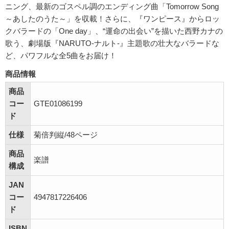
ニング、最新のゴスペル調のエンディング曲「Tomorrow Song
～あしたのうた～」を収載！さらに、『ワンピース』からロッ
クバラードの「One day」、“運命の出会い”を描いた西野カナの
歌う、劇場版『NARUTO-ナルト-』主題歌の壮大なバラードな
ど、パワフルな全5曲をお届け！
商品情報
商品
コー
GTE01086199
ド
仕様
菊倍判縦/48ページ
商品
楽譜
構成
JAN
コー
4947817226406
ド
ISBN