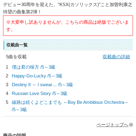
デビュー30周年を迎えた、“KSX(カソリックス)”こと加曽利康之
待望の曲集第2弾！
※大変申し訳ありませんが、こちらの商品は絶版でございま
す。
収載曲一覧
5曲を収載
収載曲の詳細
1
僕は君の味方 /5～3級
2
Happy-Go-Lucky /5～3級
3
Destiny II ～ I swear… /5～3級
4
Russian Love Story /5～3級
5
線路は続くよどこまでも ～Boy Be Ambitious Orchestra～
/5～3級
ページトップへ
商品の説明