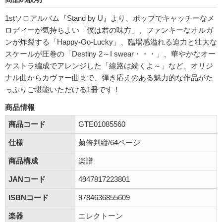
1stソロアルバム『Stand by U』より、ポップでキャッチーなメ
ロディーが気持ちよい「僕は君の味方」、ファンキーなオルガ
ンが炸裂する「Happy-Go-Lucky」、臨場感溢れる迫力と壮大な
スケールが圧巻の「Destiny 2～I swear・・・」、華やかなオー
ケストラ編成でアレンジした「線路は続くよ～」など、オリジ
ナル曲からカヴァー曲まで、弾き応えのある魅力的な作品がた
っぷりご堪能いただける1冊です！
商品情報
商品コード
GTE01085560
仕様
菊倍判縦/64ページ
商品構成
楽譜
JANコード
4947817223801
ISBNコード
9784636855609
楽器
エレクトーン