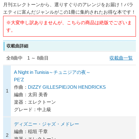
月刊エレクトーンから、選りすぐりのアレンジをお届け！バラ
エティに富んだジャンルがこの1冊に集約されたお得な本です！
※大変申し訳ありませんが、こちらの商品は絶版でございま
す。
収載曲詳細
全
8
曲中 1 ～ 8曲目
収載曲一覧
A Night in Tunisia～チュニジアの夜～
PE'Z
作曲：
DIZZY GILLESPIE/JON HENDRICKS
1
編曲：太田 美香
楽器：エレクトーン
グレード：中上級
ディズニー・ジャズ・メドレー
編曲：稲垣 千章
2
楽器：エレクトーン