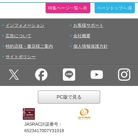
特集ページ一覧へ
ページトップへ
インフォメーション
お客様サポート
広告について
会社概要
特約店様・書店様ご案内
個人情報保護方針
サイトポリシー
PC版で見る
JASRAC許諾番号：
6523417007Y31018