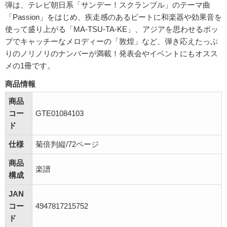
弾は、テレビ朝日系「サンデー！スクランブル」のテーマ曲
「Passion」をはじめ、疾走感のあるビートに和楽器や効果音を
使って盛り上がる「MA-TSU-TA-KE」、アジアを思わせるポッ
プでキャッチーなメロディーの「敦煌」など、弾き応えたっぷ
りのノリノリのナンバーが満載！発表会やイベントにもオスス
メの1冊です。
商品情報
商品
コー
GTE01084103
ド
仕様
菊倍判縦/72ページ
商品
楽譜
構成
JAN
コー
4947817215752
ド