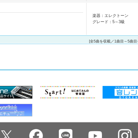
楽器：エレクトーン
グレード：5～3級
[全5曲を収載／1曲目～5曲目