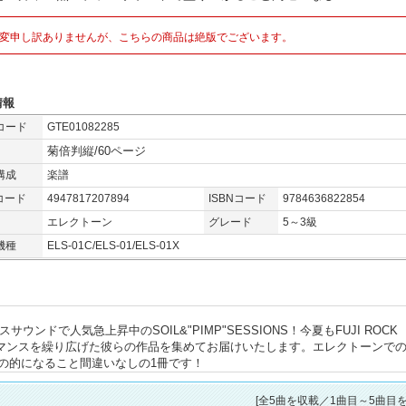
変申し訳ありませんが、こちらの商品は絶版でございます。
情報
コード
GTE01082285
菊倍判縦/60ページ
構成
楽譜
コード
4947817207894
ISBNコード
9784636822854
エレクトーン
グレード
5～3級
機種
ELS-01C/ELS-01/ELS-01X
ウンドで人気急上昇中のSOIL&"PIMP"SESSIONS！今夏もFUJI ROCK
ォーマンスを繰り広げた彼らの作品を集めてお届けいたします。エレクトーンで
の的になること間違いなしの1冊です！
[全
5
曲を収載／1曲目～5曲目を