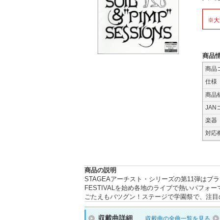
※大
商品
商品
仕様
商品
JAN
楽器
対応
商品の説明
STAGEAアーチスト・シリーズの第11弾はブラスサ
FESTIVALを始め各地のライブで熱いパフ
ごたえもバツグン！ステージで学園祭で、注目
収載曲詳細
収載曲の全曲一覧を見る