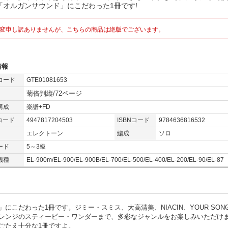
「オルガンサウンド」にこだわった1冊です!
変申し訳ありませんが、こちらの商品は絶版でございます。
情報
コード
GTE01081653
菊倍判縦/72ページ
構成
楽譜+FD
コード
4947817204503
ISBNコード
9784636816532
エレクトーン
編成
ソロ
ード
5～3級
機種
EL-900m/EL-900/EL-900B/EL-700/EL-500/EL-400/EL-200/EL-90/EL-87
だわった1冊です。ジミー・スミス、大高清美、NIACIN、YOUR SONG 
アレンジのスティービー・ワンダーまで、多彩なジャンルをお楽しみいただけま
ごたえ十分な1冊ですよ。