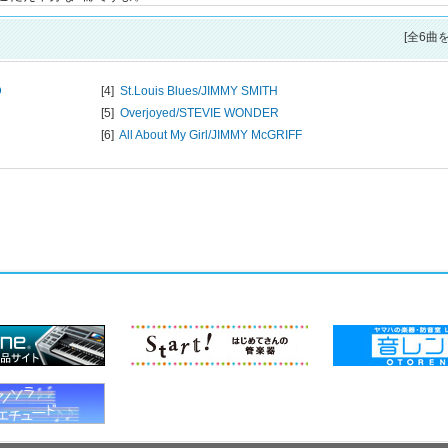
[全6曲
D
[4]
St.Louis Blues/
JIMMY SMITH
[5]
Overjoyed/
STEVIE WONDER
[6]
All About My Girl/
JIMMY McGRIFF