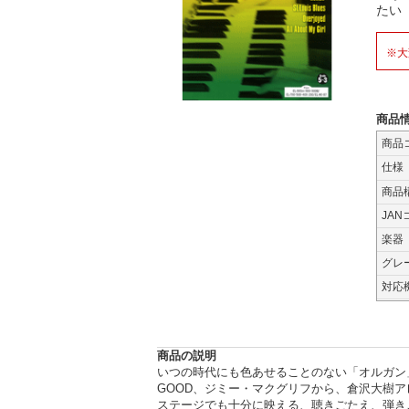
たい
※大
商品
商品
仕様
商品
JAN
楽器
グレ
対応
商品の説明
いつの時代にも色あせることのない「オルガン」にこ
GOOD、ジミー・マクグリフから、倉沢大樹
ステージでも十分に映える、聴きごたえ、弾き