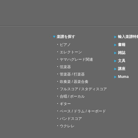
楽譜を探す
輸入楽譜特
ピアノ
書籍
エレクトーン
雑誌
ヤマハグレード関連
文具
弦楽器
講座
管楽器 / 打楽器
Muma
吹奏楽 / 器楽合奏
フルスコア / スタディスコア
合唱 / ボーカル
ギター
ベース / ドラム / キーボード
バンドスコア
ウクレレ