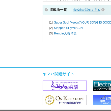
収載曲一覧
収載曲の詳細を見る
[1]
Super Soul Meetin'/
YOUR SONG IS GOO
[2]
Slapped Silly/
NIACIN
[3]
Renoir/
大高 清美
ヤマハ関連サイト