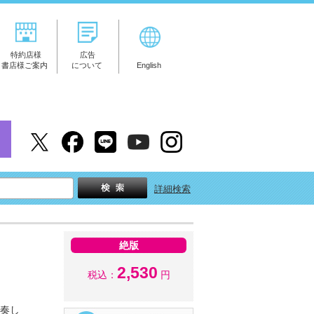
特約店様
広告
書店様ご案内
について
English
詳細検索
絶版
2,530
税込：
円
演奏し