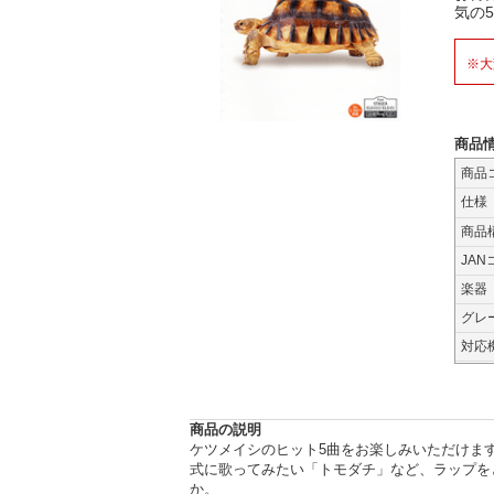
気の
※大
商品
商品
仕様
商品
JAN
楽器
グレ
対応
商品の説明
ケツメイシのヒット5曲をお楽しみいただけま
式に歌ってみたい「トモダチ」など、ラップを
か。