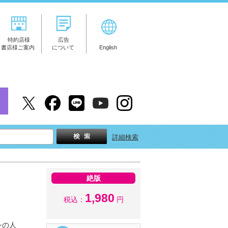
特約店様
広告
書店様ご案内
について
English
詳細検索
絶版
1,980
税込：
円
シの人