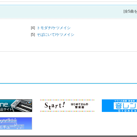
[全5曲
[4]
トモダチ/
ケツメイシ
[5]
そばにいて/
ケツメイシ