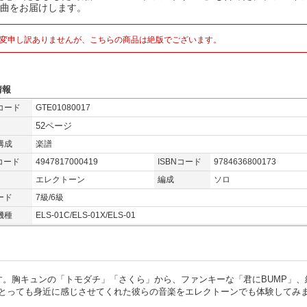
5曲をお届けします。
変申し訳ありませんが、こちらの商品は絶版でございます。
情報
コード
GTE01080017
52ページ
構成
楽譜
コード
4947817000419
ISBNコード
9784636800173
エレクトーン
編成
ソロ
ード
7級/6級
機種
ELS-01C/ELS-01X/ELS-01
す。胸キュンの「トモダチ」「さくら」から、ファンキーな「君にBUMP」、
とっても身近に感じさせてくれた彼らの音楽をエレクトーンでも体験してみ