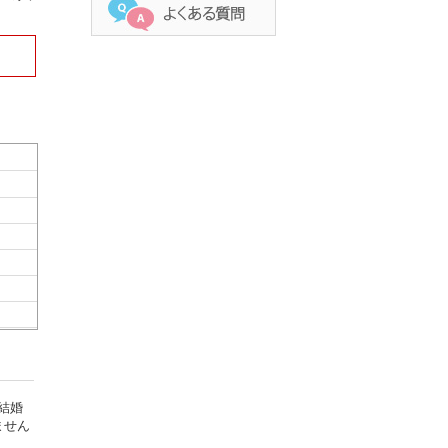
結婚
ません