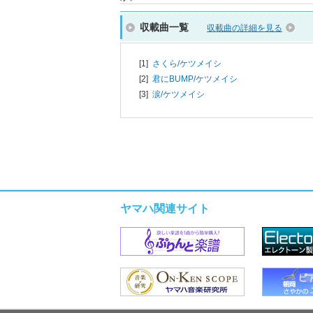
収載曲一覧
収載曲の詳細を見る
[1]
さくら/
ケツメイシ
[2]
君にBUMP/
ケツメイシ
[3]
涙/
ケツメイシ
ヤマハ関連サイト