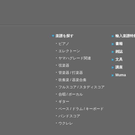
楽譜を探す
輸入楽譜特
ピアノ
書籍
エレクトーン
雑誌
ヤマハグレード関連
文具
弦楽器
講座
管楽器 / 打楽器
Muma
吹奏楽 / 器楽合奏
フルスコア / スタディスコア
合唱 / ボーカル
ギター
ベース / ドラム / キーボード
バンドスコア
ウクレレ