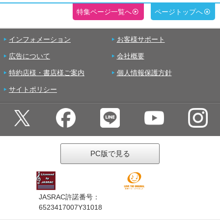
特集ページ一覧へ
ページトップへ
インフォメーション
お客様サポート
広告について
会社概要
特約店様・書店様ご案内
個人情報保護方針
サイトポリシー
PC版で見る
JASRAC許諾番号：
6523417007Y31018