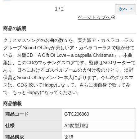
1 / 2
次へ
ページトップへ
商品の説明
クリスマスソングの名曲の数々を、実力派ア・カペラコーラス
グループ Sound Of Joyが美しいア・カペラコーラスで聴かせて
いる、名盤CD「A Gift Of Love～a cappella Christmas」。本曲
集は、このCDのマッチングスコアです。監修はSOJリーダーで
あり、日本におけるゴスペルブームの火付け役のひとり、淡野
保昌とSound Of Joyメンバー本人によります。今年のクリスマ
スは、CDを聴いてHappyになって、さらに御自身で歌ってみ
て、もっとHappyになってください。
商品情報
商品コード
GTC206960
仕様
A4変型判縦
商品構成
楽譜