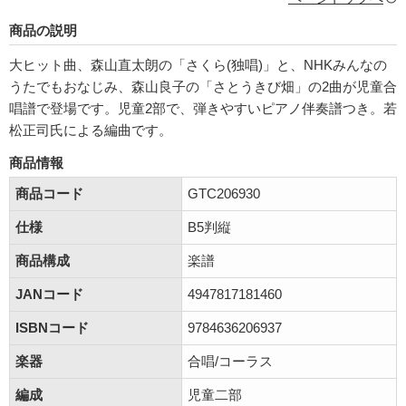
商品の説明
大ヒット曲、森山直太朗の「さくら(独唱)」と、NHKみんなの
うたでもおなじみ、森山良子の「さとうきび畑」の2曲が児童合
唱譜で登場です。児童2部で、弾きやすいピアノ伴奏譜つき。若
松正司氏による編曲です。
商品情報
商品コード
GTC206930
仕様
B5判縦
商品構成
楽譜
JANコード
4947817181460
ISBNコード
9784636206937
楽器
合唱/コーラス
編成
児童二部