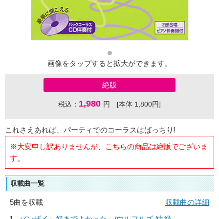
画像をタップすると拡大ができます。
絶版
1,980
税込：
円 [本体 1,800円]
これさえあれば、パーティでのコーラスはばっちり!
※大変申し訳ありませんが、こちらの商品は絶版でございま
す。
収載曲一覧
5曲を収載
収載曲の詳細
1
バンザイ～好きでよかった～/
ウルフルズ
/中級