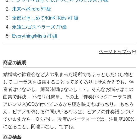
2
未来へ/
Kiroro
/中級
3
全部だきしめて/
KinKi Kids
/中級
4
永遠に/
ゴスペラーズ
/中級
5
Everything/
Misia
/中級
ページトップへ
商品の説明
結婚式や歓迎会など人の集まった場所でちょっとした出し物と
して コーラスを披露することって多くありませんか? でも、伴
奏者はいないし、練習時間はないし・・。そんなお悩みはこの
曲集で解決。 ハモリは簡単。その上、伴奏(バックコーラス風
アレンジ入)CDが付いているから聴き映えもばっちり。 もちろ
ん、ピアノを弾ける仲間がいるならば、ピアノの伴奏譜もつい
ていますから、OKです。 今度のパーティーでは、注目度100%
になること、間違いなし、ですね。
商品情報