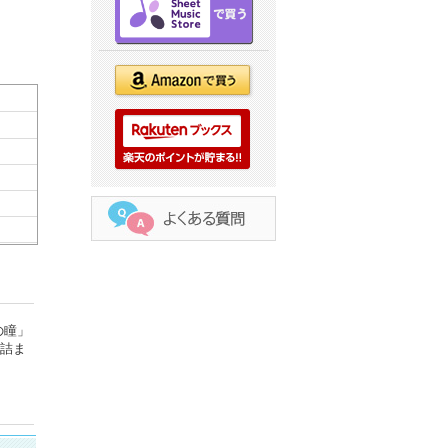
の瞳」
と詰ま