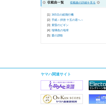
収載曲一覧
収載曲の詳細を見る
[1]
365日の紙飛行機
[2]
手紙～拝啓 十五の君へ～
[3]
黄昏のビギン
[4]
瑠璃色の地球
[5]
愛の讃歌
ヤマハ関連サイト