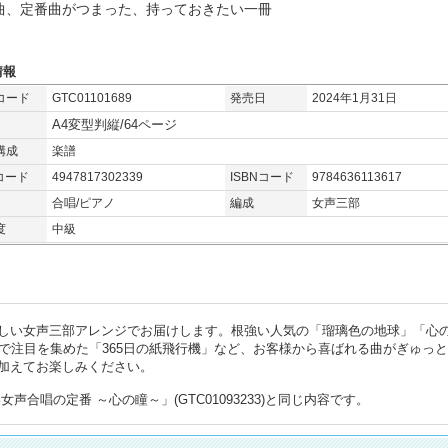
曲、定番曲がつまった、持っておきたい一冊
情報
コード
GTC01101689
発売日
2024年1月31日
A4変型判縦/64ページ
構成
楽譜
コード
4947817302339
ISBNコード
9784636113617
合唱/ピアノ
編成
女声三部
度
中級
しい女声三部アレンジでお届けします。根強い人気の「瑠璃色の地球」「心
で注目を集めた「365日の紙飛行機」など、お客様から喜ばれる曲がぎゅっ
加えてお楽しみください。
合唱の定番 ～心の瞳～」(GTC01093233)と同じ内容です。