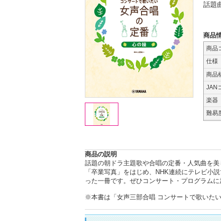
話題
商品
商品
仕様
商品
JAN
楽器
難易
商品の説明
話題の朝ドラ主題歌や合唱の定番・人気曲を美
「卒業写真」をはじめ、NHK連続にテレビ小説
った一冊です。ぜひコンサート・プログラムに
※本書は「女声三部合唱 コンサートで歌いたい女声