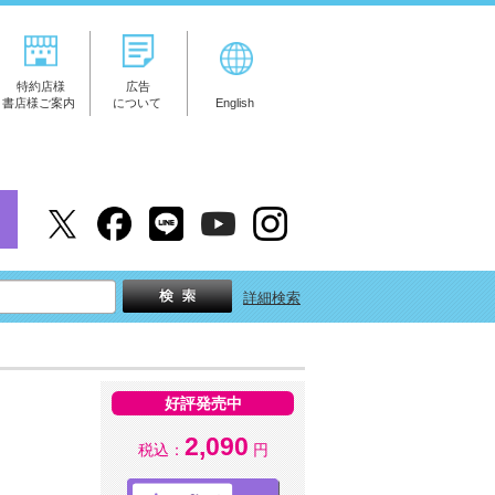
特約店様
広告
書店様ご案内
について
English
詳細検索
好評発売中
2,090
税込：
円