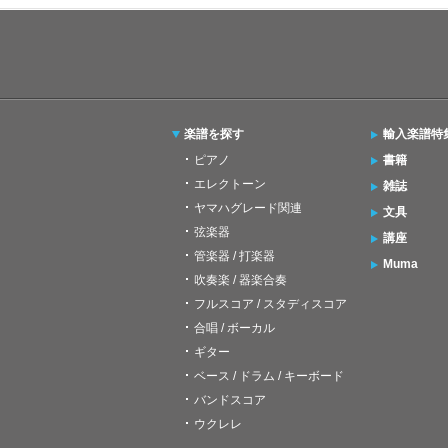
楽譜を探す
輸入楽譜特
ピアノ
書籍
エレクトーン
雑誌
ヤマハグレード関連
文具
弦楽器
講座
管楽器 / 打楽器
Muma
吹奏楽 / 器楽合奏
フルスコア / スタディスコア
合唱 / ボーカル
ギター
ベース / ドラム / キーボード
バンドスコア
ウクレレ