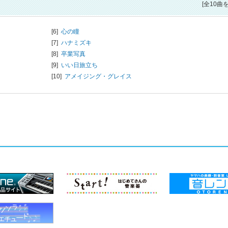
[全10曲
[6]
心の瞳
[7]
ハナミズキ
[8]
卒業写真
[9]
いい日旅立ち
[10]
アメイジング・グレイス