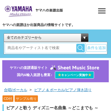
ヤマハの楽譜ほか出版商品の情報サイトです。
条件を追加
ヤマハの楽譜通販サイト
国内&輸入楽譜も豊富♪
★
★
キャンペーン実施中
合唱/ボーカル
>
ピアノ & ボーカル/ピアノ弾き語り
CD付
サンプル有り
ピアノと歌う ディズニー名曲集 ～どこまでも ～