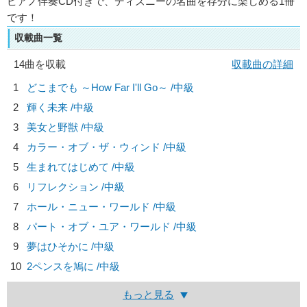
ピアノ伴奏CD付きで、ディズニーの名曲を存分に楽しめる1冊
です！
収載曲一覧
14曲を収載
収載曲の詳細
1
どこまでも ～How Far I'll Go～ /中級
2
輝く未来 /中級
3
美女と野獣 /中級
4
カラー・オブ・ザ・ウィンド /中級
5
生まれてはじめて /中級
6
リフレクション /中級
7
ホール・ニュー・ワールド /中級
8
パート・オブ・ユア・ワールド /中級
9
夢はひそかに /中級
10
2ペンスを鳩に /中級
もっと見る