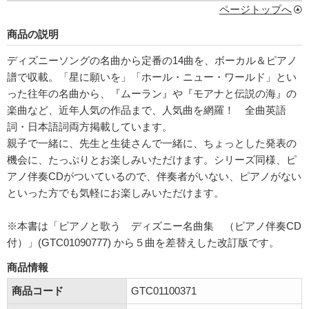
ページトップへ
商品の説明
ディズニーソングの名曲から定番の14曲を、ボーカル＆ピアノ
譜で収載。「星に願いを」「ホール・ニュー・ワールド」とい
った往年の名曲から、『ムーラン』や『モアナと伝説の海』の
楽曲など、近年人気の作品まで、人気曲を網羅！ 全曲英語
詞・日本語詞両方掲載しています。
親子で一緒に、先生と生徒さんで一緒に、ちょっとした発表の
機会に、たっぷりとお楽しみいただけます。シリーズ同様、ピ
アノ伴奏CDがついているので、伴奏者がいない、ピアノがない
といった方でも気軽にお楽しみいただけます。
※本書は「ピアノと歌う ディズニー名曲集 （ピアノ伴奏CD
付）」(GTC01090777) から５曲を差替えした改訂版です。
商品情報
商品コード
GTC01100371