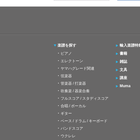
楽譜を探す
輸入楽譜特
ピアノ
書籍
エレクトーン
雑誌
ヤマハグレード関連
文具
弦楽器
講座
管楽器 / 打楽器
Muma
吹奏楽 / 器楽合奏
フルスコア / スタディスコア
合唱 / ボーカル
ギター
ベース / ドラム / キーボード
バンドスコア
ウクレレ