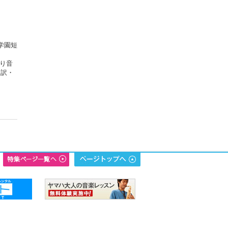
学園短
り音
通訳・