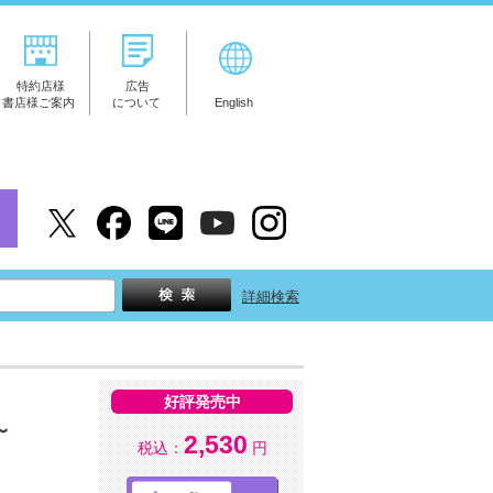
特約店様
広告
書店様ご案内
について
English
詳細検索
好評発売中
～
2,530
税込：
円