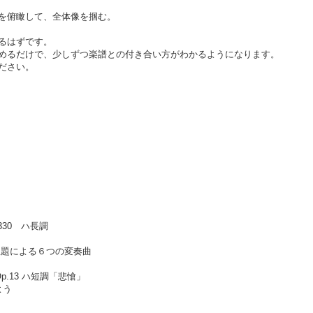
を俯瞰して、全体像を掴む。
るはずです。
めるだけで、少しずつ楽譜との付き合い方がわかるようになります。
ださい。
30 ハ長調
題による６つの変奏曲
13 ハ短調「悲愴」
よう