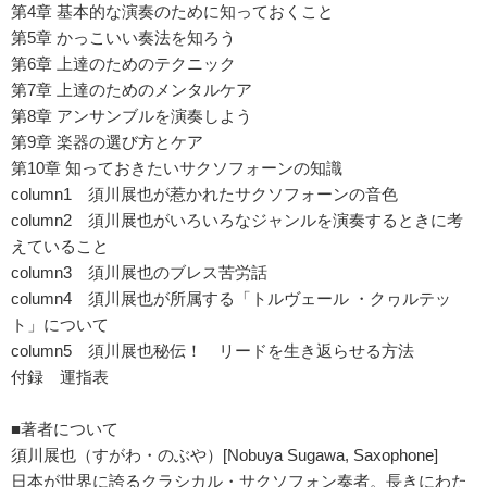
第4章 基本的な演奏のために知っておくこと
第5章 かっこいい奏法を知ろう
第6章 上達のためのテクニック
第7章 上達のためのメンタルケア
第8章 アンサンブルを演奏しよう
第9章 楽器の選び方とケア
第10章 知っておきたいサクソフォーンの知識
column1 須川展也が惹かれたサクソフォーンの音色
column2 須川展也がいろいろなジャンルを演奏するときに考
えていること
column3 須川展也のブレス苦労話
column4 須川展也が所属する「トルヴェール ・クヮルテッ
ト」について
column5 須川展也秘伝！ リードを生き返らせる方法
付録 運指表
■著者について
須川展也（すがわ・のぶや）[Nobuya Sugawa, Saxophone]
日本が世界に誇るクラシカル・サクソフォン奏者。長きにわた