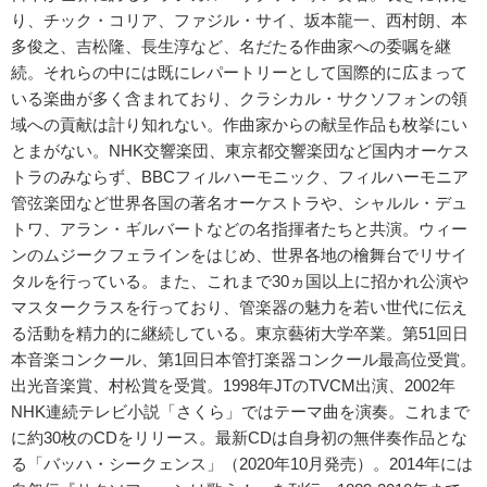
り、チック・コリア、ファジル・サイ、坂本龍一、西村朗、本
多俊之、吉松隆、長生淳など、名だたる作曲家への委嘱を継
続。それらの中には既にレパートリーとして国際的に広まって
いる楽曲が多く含まれており、クラシカル・サクソフォンの領
域への貢献は計り知れない。作曲家からの献呈作品も枚挙にい
とまがない。NHK交響楽団、東京都交響楽団など国内オーケス
トラのみならず、BBCフィルハーモニック、フィルハーモニア
管弦楽団など世界各国の著名オーケストラや、シャルル・デュ
トワ、アラン・ギルバートなどの名指揮者たちと共演。ウィー
ンのムジークフェラインをはじめ、世界各地の檜舞台でリサイ
タルを行っている。また、これまで30ヵ国以上に招かれ公演や
マスタークラスを行っており、管楽器の魅力を若い世代に伝え
る活動を精力的に継続している。東京藝術大学卒業。第51回日
本音楽コンクール、第1回日本管打楽器コンクール最高位受賞。
出光音楽賞、村松賞を受賞。1998年JTのTVCM出演、2002年
NHK連続テレビ小説「さくら」ではテーマ曲を演奏。これまで
に約30枚のCDをリリース。最新CDは自身初の無伴奏作品とな
る「バッハ・シークェンス」（2020年10月発売）。2014年には