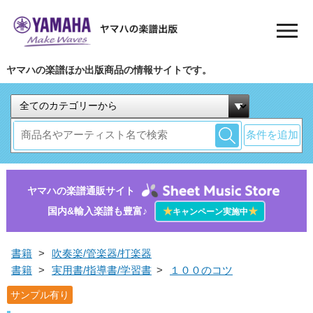
ヤマハの楽譜ほか出版商品の情報サイトです。
条件を追加
ヤマハの楽譜通販サイト
国内&輸入楽譜も豊富♪
★
★
キャンペーン実施中
書籍
>
吹奏楽/管楽器/打楽器
書籍
>
実用書/指導書/学習書
>
１００のコツ
サンプル有り