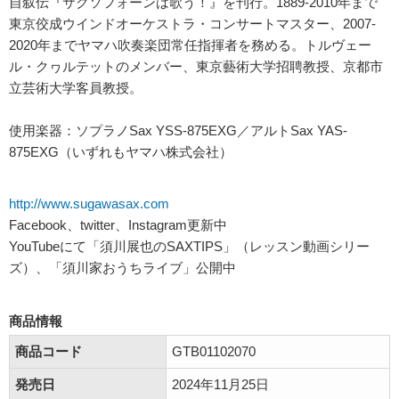
自叙伝『サクソフォーンは歌う！』を刊行。1889-2010年まで
東京佼成ウインドオーケストラ・コンサートマスター、2007-
2020年までヤマハ吹奏楽団常任指揮者を務める。トルヴェー
ル・クヮルテットのメンバー、東京藝術大学招聘教授、京都市
立芸術大学客員教授。
使用楽器：ソプラノSax YSS-875EXG／アルトSax YAS-
875EXG（いずれもヤマハ株式会社）
http://www.sugawasax.com
Facebook、twitter、Instagram更新中
YouTubeにて「須川展也のSAXTIPS」（レッスン動画シリー
ズ）、「須川家おうちライブ」公開中
商品情報
商品コード
GTB01102070
発売日
2024年11月25日