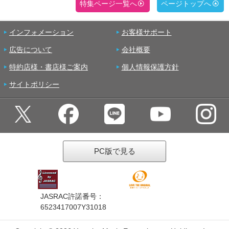
特集ページ一覧へ
ページトップへ
インフォメーション
お客様サポート
広告について
会社概要
特約店様・書店様ご案内
個人情報保護方針
サイトポリシー
PC版で見る
JASRAC許諾番号：
6523417007Y31018