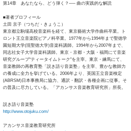
第14章 あなたなら、どう弾く？── 曲の実践的な解読
■著者プロフィール
土田 京子（つちだ・きょうこ）
東京都立駒場高校音楽科を経て、東京藝術大学作曲科卒業。ト
ロント王立音楽院ピアノ科卒業。1977年から1994年まで聖徳学
園短期大学(現聖徳大学)音楽科講師。1994年から2007年まで、
同志社女子大学音楽科講師。東京・京都・大阪・福岡にて音楽
研究グループ“ティータイムトーク”を主宰。東京・練馬にて、
音楽教師の再教育塾「説き語り音楽塾」を主宰、豊かな教師力
の養成に全力を挙げている。2006年より、英国王立音楽検定
(ABRSM)日本事務局に協力、通訳・翻訳・各種企画に従事。そ
の普及に尽力している。「アカンサス音楽教育研究所」所長。
説き語り音楽塾
http://www.otojuku.com/
アカンサス音楽教育研究所