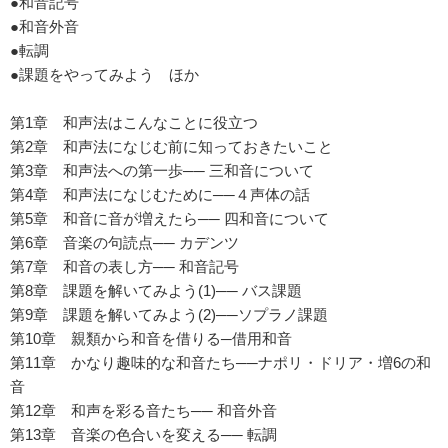
●和音記号
●和音外音
●転調
●課題をやってみよう ほか
第1章 和声法はこんなことに役立つ
第2章 和声法になじむ前に知っておきたいこと
第3章 和声法への第一歩── 三和音について
第4章 和声法になじむために──４声体の話
第5章 和音に音が増えたら── 四和音について
第6章 音楽の句読点── カデンツ
第7章 和音の表し方── 和音記号
第8章 課題を解いてみよう(1)── バス課題
第9章 課題を解いてみよう(2)──ソプラノ課題
第10章 親類から和音を借りる─借用和音
第11章 かなり趣味的な和音たち──ナポリ・ドリア・増6の和
音
第12章 和声を彩る音たち── 和音外音
第13章 音楽の色合いを変える── 転調