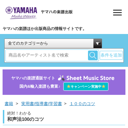
ヤマハの楽譜ほか出版商品の情報サイトです。
条件を追加
ヤマハの楽譜通販サイト
国内&輸入楽譜も豊富♪
★
★
キャンペーン実施中
書籍
>
実用書/指導書/学習書
>
１００のコツ
絶対！わかる
和声法100のコツ