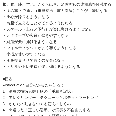
根、腰、膝、すね、ふくらはぎ、足首周辺の違和感を軽減する
・腕の重さで弾く（重量奏法・重力奏法）ことが可能になる
・重心が降りるようになる
・お腹で支えることができるようになる
・スケール（上行／下行）が楽に弾けるようになる
・オクターブや和音が弾きやすくなる
・跳躍が楽に弾けるようになる
・フォルティッシモがよく響くようになる
・小指が使いやすくなる
・腕を交叉させて弾くのが楽になる
・トリルやトレモロが楽に弾けるようになる
■目次
●introduction 自分のからだを知ろう
1 演奏の技術も癖も脳の「手続き記憶」
2 アレクサンダー・テクニークとボディ・マッピング
3 からだの動きをつくる筋肉のしくみ
4 間違った「正しい姿勢」が演奏を不自由にする