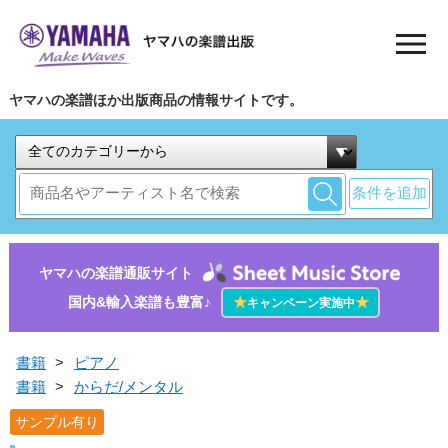
ヤマハの楽譜ほか出版商品の情報サイトです。
条件を追加
ヤマハの楽譜通販サイト
国内&輸入楽譜も豊富♪
★
★
キャンペーン実施中
書籍
>
ピアノ
書籍
>
からだ/メンタル
サンプル有り