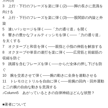
方向(3)
3 上行・下行のフレーズを楽に弾く(2)――脚の長さに意識を
向ける
4 上行・下行のフレーズを楽に弾く(3)――股関節の内旋と外
旋
5 速いパッセージを弾く――「力の通り道」を開く
6 響きの豊かなフォルティッシモを弾く――「力の通り道」
を太くする
7 オクターブと和音を弾く――親指と小指の伸筋を解放する
8 オクターブや単音の連打を楽に弾く――広背筋と前鋸筋の
収縮を防ぐ
9 跳躍を含むフレーズを弾く――からだ全体の押し下げを防
ぐ
10 腕を交差させて弾く――腕の動きに全身を連動させる
11 トレモロとトリルを自由に弾く――前腕の回内・回外運動
と二の腕の自由な動きを意識する
♪Column5 あがっているときの自律神経はどんな状態？
■著者について