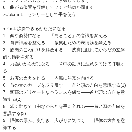
5 リラックスしようとして緊張してしまう
6 曲がる位置を誤解していると筋肉が固まる
♪Column1 センサーとして手を使う
●Part1 演奏できるからだになる
1 楽な姿勢になる――「見ること」の意識を変える
2 自律神経を整える――微笑むための表情筋を鍛える
3 筋肉のこわばりを解放する――皮膚に触れてからだの立体
的な輪郭を知る
4 力強いからだになる――背中の動きに注意を向けて呼吸す
る
5 お腹の支えを作る――内臓に注意を向ける
6 首の骨のカーブを取り戻す――首と頭の方向を意識する(1)
7 頭部のデリケートなバランスを保つ――首と頭の方向を意
識する(2)
8 頷く動きで自由なからだを手に入れる――首と頭の方向を
意識する(3)
9 胴体の厚み、奥行き、広がりに気づく――胴体の方向を意
識する