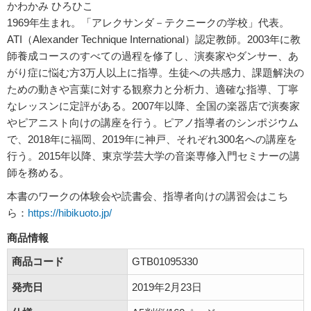
かわかみ ひろひこ
1969年生まれ。「アレクサンダ－テクニークの学校」代表。
ATI（Alexander Technique International）認定教師。2003年に教
師養成コースのすべての過程を修了し、演奏家やダンサー、あ
がり症に悩む方3万人以上に指導。生徒への共感力、課題解決の
ための動きや言葉に対する観察力と分析力、適確な指導、丁寧
なレッスンに定評がある。2007年以降、全国の楽器店で演奏家
やピアニスト向けの講座を行う。ピアノ指導者のシンポジウム
で、2018年に福岡、2019年に神戸、それぞれ300名への講座を
行う。2015年以降、東京学芸大学の音楽専修入門セミナーの講
師を務める。
本書のワークの体験会や読書会、指導者向けの講習会はこち
ら：
https://hibikuoto.jp/
商品情報
商品コード
GTB01095330
発売日
2019年2月23日