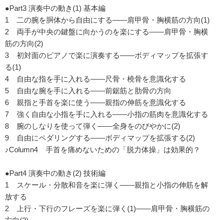
●Part3 演奏中の動き(1) 基本編
1 二の腕を胴体から自由にする――肩甲骨・胸横筋の方向(1)
2 両手が中央の鍵盤に向かうのを楽にする――肩甲骨・胸横
筋の方向(2)
3 初対面のピアノで楽に演奏する――ボディマップを拡張す
る(1)
4 自由な指を手に入れる――尺骨・橈骨を意識化する
5 自由な腕を手に入れる――前鋸筋と肋骨の方向
6 親指と手首を楽に使う――親指の伸筋を意識化する
7 強く自由な小指を手に入れる――小指の筋肉を意識化する
8 腕のしなりを使って弾く――全身をのびやかに(2)
9 自由にペダリングする――ボディマップを拡張する(2)
♪Column4 手首を痛めないための「脱力体操」は効果的？
●Part4 演奏中の動き(2) 技術編
1 スケール・分散和音を楽に弾く――親指と小指の伸筋を解
放する
2 上行・下行のフレーズを楽に弾く(1)――肩甲骨・胸横筋の