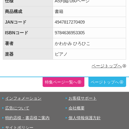
仕様
A5判縦/160ページ
商品構成
書籍
JANコード
4947817270409
ISBNコード
9784636953305
著者
かわかみ ひろひこ
楽器
ピアノ
ページトップへ
特集ページ一覧へ
ページトップへ
インフォメーション
お客様サポート
広告について
会社概要
特約店様・書店様ご案内
個人情報保護方針
サイトポリシー