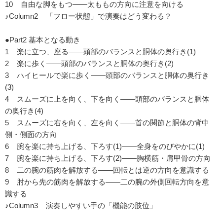
10 自由な脚をもつ――太ももの方向に注意を向ける
♪Column2 「フロー状態」で演奏はどう変わる？
●Part2 基本となる動き
1 楽に立つ、座る――頭部のバランスと胴体の奥行き(1)
2 楽に歩く――頭部のバランスと胴体の奥行き(2)
3 ハイヒールで楽に歩く――頭部のバランスと胴体の奥行き
(3)
4 スムーズに上を向く、下を向く――頭部のバランスと胴体
の奥行き(4)
5 スムーズに右を向く、左を向く――首の関節と胴体の背中
側・側面の方向
6 腕を楽に持ち上げる、下ろす(1)――全身をのびやかに(1)
7 腕を楽に持ち上げる、下ろす(2)――胸横筋・肩甲骨の方向
8 二の腕の筋肉を解放する――回転とは逆の方向を意識する
9 肘から先の筋肉を解放する――二の腕の外側回転方向を意
識する
♪Column3 演奏しやすい手の「機能の肢位」