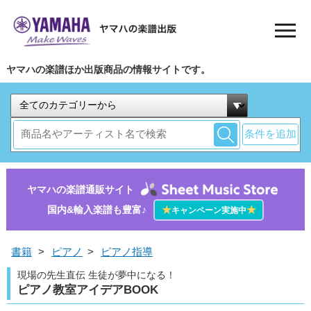
ヤマハの楽譜ほか出版商品の情報サイトです。
条件を追加
ヤマハの楽譜通販サイト
国内&輸入楽譜も豊富♪
★
★
キャンペーン実施中
書籍
>
ピアノ
>
ピアノ指導
現場の先生直伝 生徒が夢中になる！
ピアノ教室アイデアBOOK