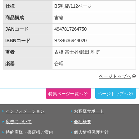
仕様
B5判縦/112ページ
商品構成
書籍
JANコード
4947817264750
ISBNコード
9784636944020
著者
古橋 富士雄/武田 雅博
楽器
合唱
ページトップへ
特集ページ一覧へ
ページトップへ
インフォメーション
お客様サポート
広告について
会社概要
特約店様・書店様ご案内
個人情報保護方針