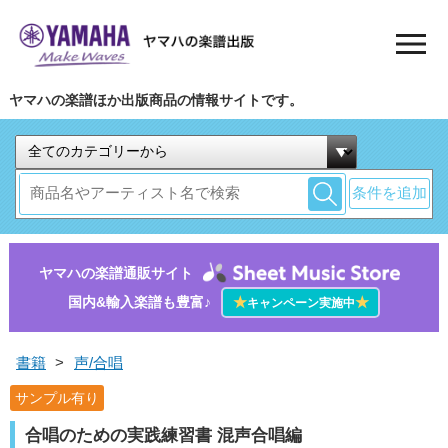
ヤマハの楽譜ほか出版商品の情報サイトです。
条件を追加
ヤマハの楽譜通販サイト
国内&輸入楽譜も豊富♪
★
★
キャンペーン実施中
書籍
>
声/合唱
サンプル有り
合唱のための実践練習書 混声合唱編