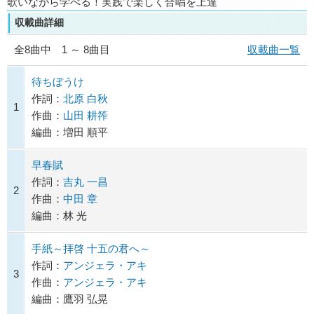
歌いながら学べる！実践で楽しく合唱を上達
収載曲詳細
全
8
曲中 1 ～ 8曲目
収載曲一覧
待ちぼうけ
作詞：
北原 白秋
1
作曲：
山田 耕筰
編曲：増田 順平
早春賦
作詞：
吉丸 一昌
2
作曲：
中田 章
編曲：林 光
手紙～拝啓 十五の君へ～
作詞：
アンジェラ・アキ
3
作曲：
アンジェラ・アキ
編曲：鷹羽 弘晃