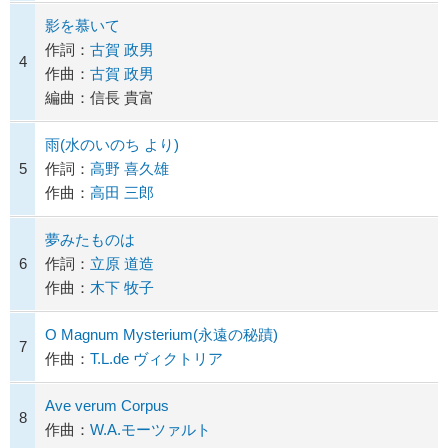
影を慕いて
作詞：
古賀 政男
4
作曲：
古賀 政男
編曲：信長 貴富
雨(水のいのち より)
5
作詞：
高野 喜久雄
作曲：
高田 三郎
夢みたものは
6
作詞：
立原 道造
作曲：
木下 牧子
O Magnum Mysterium(永遠の秘蹟)
7
作曲：
T.L.de ヴィクトリア
Ave verum Corpus
8
作曲：
W.A.モーツァルト