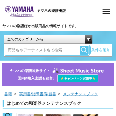
ヤマハの楽譜ほか出版商品の情報サイトです。
条件を追加
ヤマハの楽譜通販サイト
国内&輸入楽譜も豊富♪
★
★
キャンペーン実施中
書籍
>
実用書/指導書/学習書
>
メンテナンスブック
はじめての和楽器メンテナンスブック