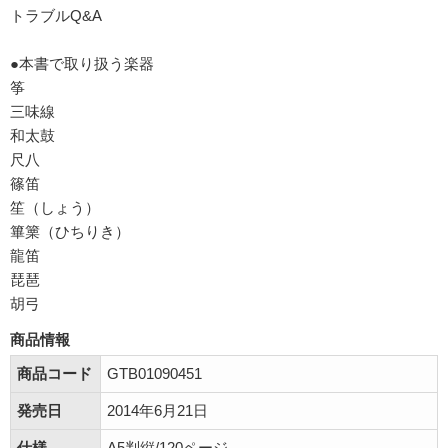
トラブルQ&A
●本書で取り扱う楽器
筝
三味線
和太鼓
尺八
篠笛
笙（しょう）
篳篥（ひちりき）
龍笛
琵琶
胡弓
商品情報
商品コード
GTB01090451
発売日
2014年6月21日
仕様
A5判縦/120ページ