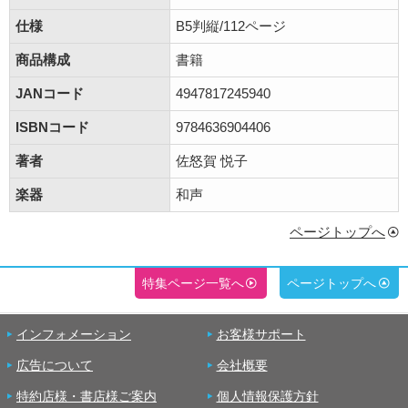
仕様
B5判縦/112ページ
商品構成
書籍
JANコード
4947817245940
ISBNコード
9784636904406
著者
佐怒賀 悦子
楽器
和声
ページトップへ
特集ページ一覧へ
ページトップへ
インフォメーション
お客様サポート
広告について
会社概要
特約店様・書店様ご案内
個人情報保護方針