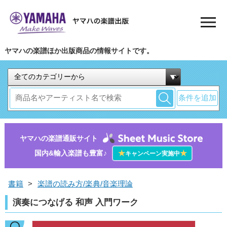
ヤマハの楽譜ほか出版商品の情報サイトです。
条件を追加
ヤマハの楽譜通販サイト
国内&輸入楽譜も豊富♪
★
★
キャンペーン実施中
書籍
>
楽譜の読み方/楽典/音楽理論
演奏につなげる 和声 入門ワーク