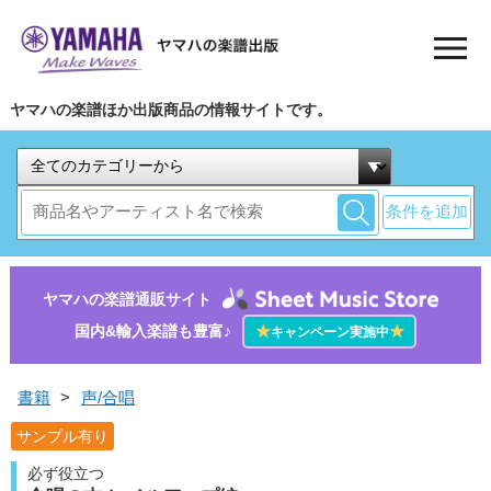
ヤマハの楽譜ほか出版商品の情報サイトです。
条件を追加
ヤマハの楽譜通販サイト
国内&輸入楽譜も豊富♪
★
★
キャンペーン実施中
書籍
>
声/合唱
サンプル有り
必ず役立つ