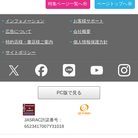
特集ページ一覧へ
ページトップへ
インフォメーション
お客様サポート
広告について
会社概要
特約店様・書店様ご案内
個人情報保護方針
サイトポリシー
PC版で見る
JASRAC許諾番号：
6523417007Y31018