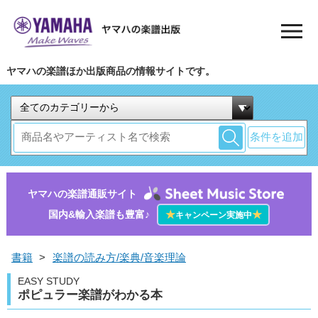
ヤマハの楽譜ほか出版商品の情報サイトです。
条件を追加
ヤマハの楽譜通販サイト
国内&輸入楽譜も豊富♪
★
★
キャンペーン実施中
書籍
>
楽譜の読み方/楽典/音楽理論
EASY STUDY
ポピュラー楽譜がわかる本