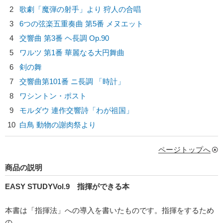
2
歌劇「魔弾の射手」より 狩人の合唱
3
6つの弦楽五重奏曲 第5番 メヌエット
4
交響曲 第3番 ヘ長調 Op.90
5
ワルツ 第1番 華麗なる大円舞曲
6
剣の舞
7
交響曲第101番 ニ長調 「時計」
8
ワシントン・ポスト
9
モルダウ 連作交響詩「わが祖国」
10
白鳥 動物の謝肉祭より
ページトップへ
商品の説明
EASY STUDYVol.9 指揮ができる本
本書は「指揮法」への導入を書いたものです。指揮をするため
の