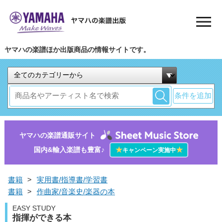
ヤマハの楽譜ほか出版商品の情報サイトです。
条件を追加
ヤマハの楽譜通販サイト
国内&輸入楽譜も豊富♪
★
★
キャンペーン実施中
書籍
>
実用書/指導書/学習書
書籍
>
作曲家/音楽史/楽器の本
EASY STUDY
指揮ができる本