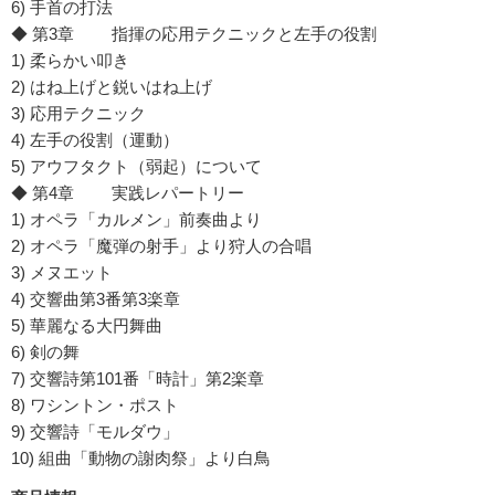
6) 手首の打法
◆ 第3章 指揮の応用テクニックと左手の役割
1) 柔らかい叩き
2) はね上げと鋭いはね上げ
3) 応用テクニック
4) 左手の役割（運動）
5) アウフタクト（弱起）について
◆ 第4章 実践レパートリー
1) オペラ「カルメン」前奏曲より
2) オペラ「魔弾の射手」より狩人の合唱
3) メヌエット
4) 交響曲第3番第3楽章
5) 華麗なる大円舞曲
6) 剣の舞
7) 交響詩第101番「時計」第2楽章
8) ワシントン・ポスト
9) 交響詩「モルダウ」
10) 組曲「動物の謝肉祭」より白鳥