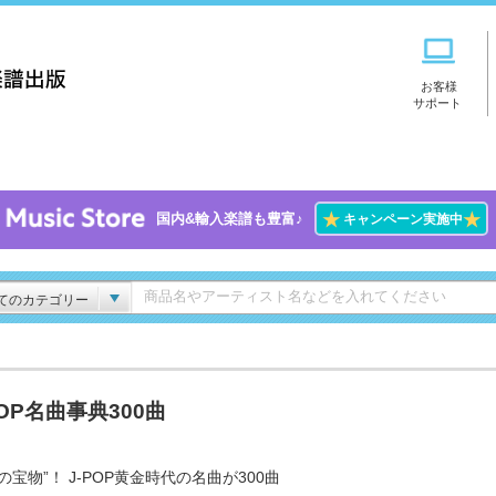
お客様
サポート
★
★
国内&輸入楽譜も豊富♪
キャンペーン実施中
てのカテゴリー
POP名曲事典300曲
の宝物”！ J-POP黄金時代の名曲が300曲