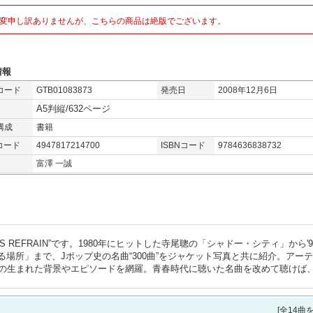
変申し訳ありませんが、こちらの商品は絶版でございます。
情報
コード
GTB01083873
発売日
2008年12月6日
A5判縦/632ページ
構成
書籍
コード
4947817214700
ISBNコード
9784636838732
富澤 一誠
GS REFRAIN”です。1980年にヒットした寺尾聰の「シャドー・シティ」から'
in～昔からある場所」まで、Jポップ史の名曲“300曲”をジャケット写真と共に紹介。アー
の生まれた背景やエピソードを網羅。青春時代に聴いた名曲を改めて聴けば
[全14曲