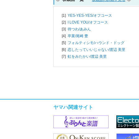
[1]
YES-YES-YES/
オフコース
[2]
I LOVE YOU/
オフコース
[3]
待つわ/
あみん
[4]
卒業/
尾崎 豊
[5]
フォルティシモ/
ハウンド・ドッグ
[6]
恋したっていいじゃない/
渡辺 美里
[7]
虹をみたかい/
渡辺 美里
ヤマハ関連サイト