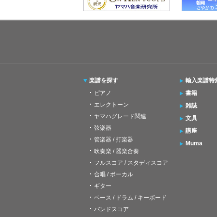
楽譜を探す
輸入楽譜特
ピアノ
書籍
エレクトーン
雑誌
ヤマハグレード関連
文具
弦楽器
講座
管楽器 / 打楽器
Muma
吹奏楽 / 器楽合奏
フルスコア / スタディスコア
合唱 / ボーカル
ギター
ベース / ドラム / キーボード
バンドスコア