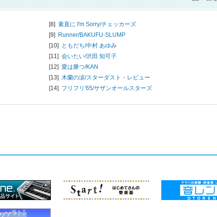
[8]
素直に I'm Sorry/
チェッカーズ
[9]
Runner/
BAKUFU-SLUMP
[10]
ともだち/
中村 あゆみ
[11]
会いたい/
沢田 知可子
[12]
愛は勝つ/
KAN
[13]
木蘭の涙/
スターダスト・レビュー
[14]
フリフリ'65/
サザンオールスターズ