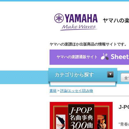
ヤマハの楽譜ほか出版商品の情報サイトです。
ヤマハの楽譜通販サイト
カテゴリから探す
全
書籍
>
評論/エッセイ/読み物
J-
“青春