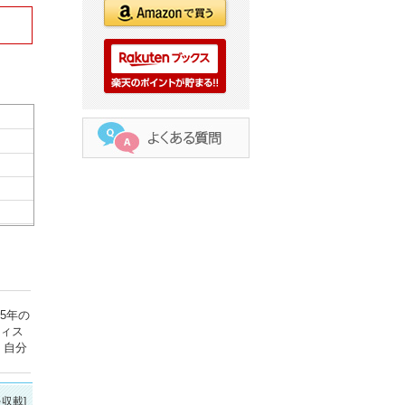
95年の
ティス
、自分
を収載]