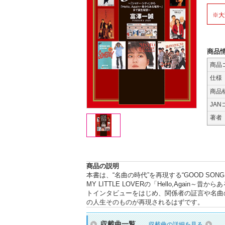
※大
商品
商品
仕様
商品
JAN
著者
商品の説明
本書は、“名曲の時代”を再現する“GOOD SON
MY LITTLE LOVERの「Hello,Aga
トインタビューをはじめ、関係者の証言や名曲
の人生そのものが再現されるはずです。
収載曲一覧
収載曲の詳細を見る