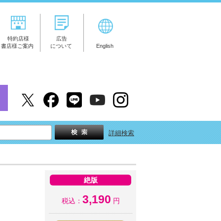
特約店様
広告
書店様ご案内
について
English
詳細検索
絶版
3,190
税込：
円