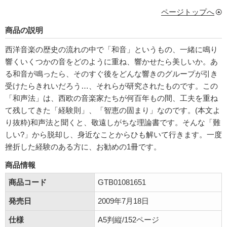
ページトップへ
商品の説明
西洋音楽の歴史の流れの中で「和音」というもの、一緒に鳴り
響くいくつかの音をどのように重ね、響かせたら美しいか。あ
る和音が鳴ったら、そのすぐ後をどんな響きのグループが引き
受けたらきれいだろう…、それらが研究されたものです。この
「和声法」は、西欧の音楽家たちが何百年もの間、工夫を重ね
て残してきた「経験則」、「智恵の固まり」なのです。(本文よ
り抜粋)和声法と聞くと、敬遠しがちな理論書です。そんな「難
しい?」から脱却し、身近なことからひも解いて行きます。一度
挫折した経験のある方に、お勧めの1冊です。
商品情報
商品コード
GTB01081651
発売日
2009年7月18日
仕様
A5判縦/152ページ