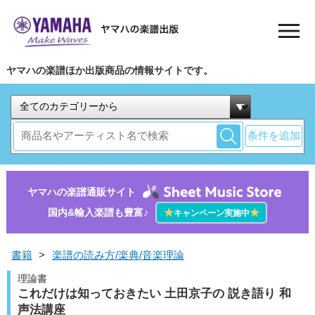
ヤマハの楽譜ほか出版商品の情報サイトです。
条件を追加
ヤマハの楽譜通販サイト
国内&輸入楽譜も豊富♪
★
★
キャンペーン実施中
書籍
>
楽譜の読み方/楽典/音楽理論
理論書
これだけは知っておきたい 土田京子の 説き語り 和
声法講座